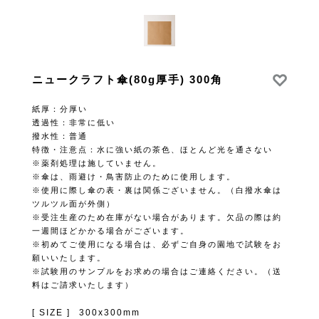
ニュークラフト傘(80g厚手) 300角
紙厚：分厚い
透過性：非常に低い
撥水性：普通
特徴・注意点：水に強い紙の茶色、ほとんど光を通さない
※薬剤処理は施していません。
※傘は、雨避け・鳥害防止のために使用します。
※使用に際し傘の表・裏は関係ございません。（白撥水傘は
ツルツル面が外側）
※受注生産のため在庫がない場合があります。欠品の際は約
一週間ほどかかる場合がございます。
※初めてご使用になる場合は、必ずご自身の園地で試験をお
願いいたします。
※試験用のサンプルをお求めの場合はご連絡ください。（送
料はご請求いたします）
[ SIZE ]
300x300mm