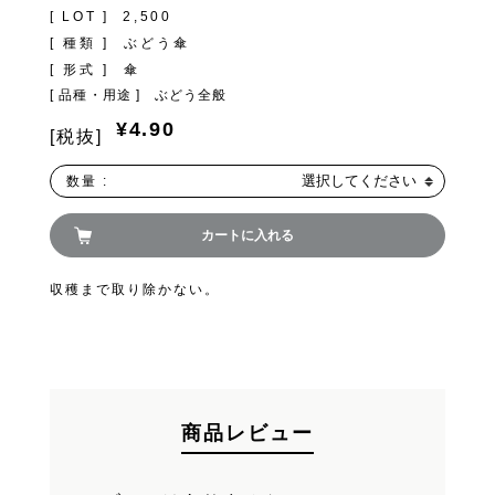
[ LOT ]
2,500
FAND
[ 種類 ]
ぶどう傘
[ 形式 ]
傘
[ 品種・用途 ]
ぶどう全般
¥4.90
[税抜]
お買い物を続ける
選択してください
数量 :
カートへ進む
カートに入れる
収穫まで取り除かない。
商品レビュー