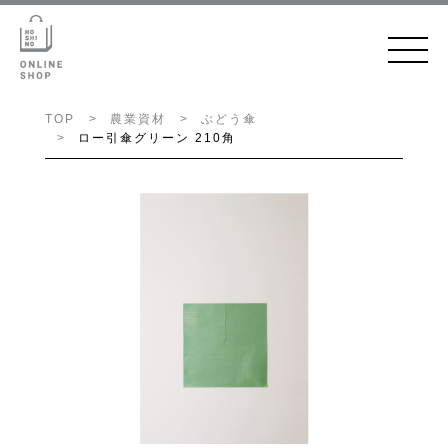
TOP
農業資材
ぶどう傘
ロー引傘グリーン 210角