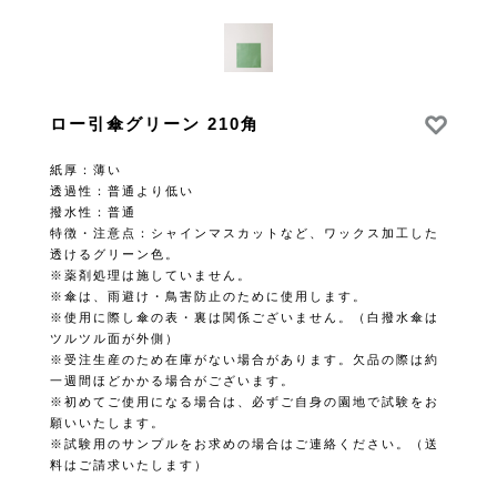
ロー引傘グリーン 210角
紙厚：薄い
透過性：普通より低い
撥水性：普通
特徴・注意点：シャインマスカットなど、ワックス加工した
透けるグリーン色。
※薬剤処理は施していません。
※傘は、雨避け・鳥害防止のために使用します。
※使用に際し傘の表・裏は関係ございません。（白撥水傘は
ツルツル面が外側）
※受注生産のため在庫がない場合があります。欠品の際は約
一週間ほどかかる場合がございます。
※初めてご使用になる場合は、必ずご自身の園地で試験をお
願いいたします。
※試験用のサンプルをお求めの場合はご連絡ください。（送
料はご請求いたします）