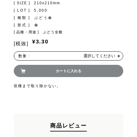
[ SIZE ]
210x210mm
FAND
[ LOT ]
5,000
[ 種類 ]
ぶどう傘
[ 形式 ]
傘
[ 品種・用途 ]
ぶどう全般
¥3.30
[税抜]
お買い物を続ける
選択してください
数量 :
カートへ進む
カートに入れる
収穫まで取り除かない。
商品レビュー