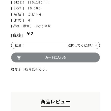
[ SIZE ]
180x180mm
FAND
[ LOT ]
10,000
[ 種類 ]
ぶどう傘
[ 形式 ]
傘
[ 品種・用途 ]
ぶどう全般
￥2
[税抜]
お買い物を続ける
選択してください
数量 :
カートへ進む
カートに入れる
収穫まで取り除かない。
商品レビュー