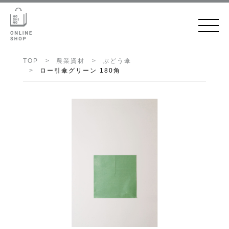
TOP
農業資材
ぶどう傘
ロー引傘グリーン 180角