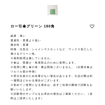
ロー引傘グリーン 180角
紙厚：薄い
透過性：普通より低い
撥水性：普通
特徴・注意点：シャインマスカットなど、ワックス加工した
透けるグリーン色。
※薬剤処理は施していません。
※傘は、雨避け・鳥害防止のために使用します。
※使用に際し傘の表・裏は関係ございません。（白撥水傘は
ツルツル面が外側）
※受注生産のため在庫がない場合があります。欠品の際は約
一週間ほどかかる場合がございます。
※初めてご使用になる場合は、必ずご自身の園地で試験をお
願いいたします。
※試験用のサンプルをお求めの場合はご連絡ください。（送
料はご請求いたします）