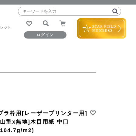
レット
ログイン
RECOMEND
RECOMEND
RECOMEND
MOIST モイスト
FANDE ファンデ
VIVANT ヴィヴァ
プラ枠用[レーザープリンター用]
ン
[山型x無地]木目用紙 中口
(104.7g/m2)