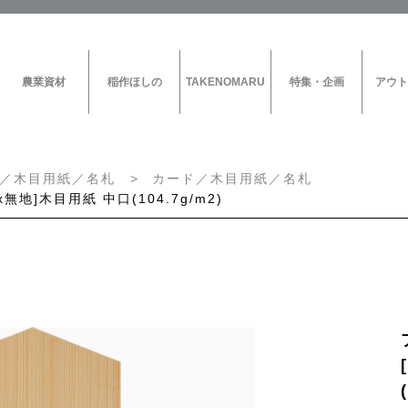
農業資材
稲作ほしの
TAKENOMARU
特集・企画
アウト
／木目用紙／名札
カード／木目用紙／名札
地]木目用紙 中口(104.7g/m2)
花資材
農業資材
CAMPAIGN
ラッピングペーパー
ぶどう果実袋
TAKENOMARU
特集・企画
リボン
ぶどう傘
稲作ほしの
キャリーバッグ
その他の果実袋
HOSHINO SET UP!
ボックス
もも果実袋
ベース
りんご果実袋
カード／木目用紙／名札
三角袋
ブラックスターシリーズ
出荷袋
ホワイトスターシリーズ
梱包資材