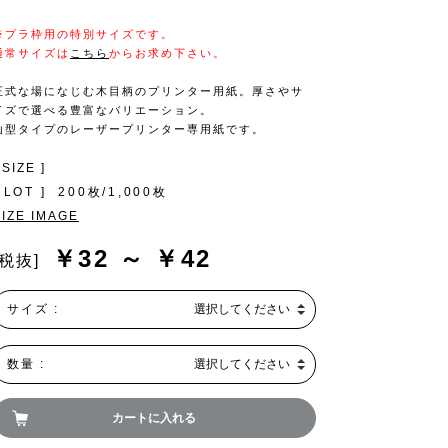
※プラ枠用の特別サイズです。
通常サイズは
こちら
からお求め下さい。
正式な場になじむ木目柄のプリンター用紙。厚さやサ
イズで選べる豊富なバリエーション。
山型タイプのレーザープリンター専用紙です。
 SIZE ]
 LOT ]
200枚/1,000枚
SIZE IMAGE
￥32 ～ ￥42
[税抜]
サイズ :
選択してください
数量 :
選択してください
カートに入れる