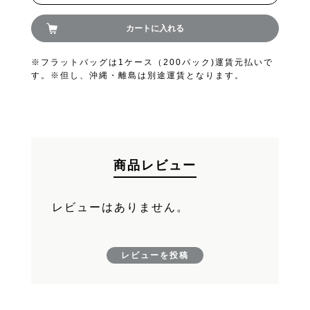
FAND
カートに入れる
お買い物を続ける
※フラットバッグは1ケース（200パック)運賃元払いで
す。※但し、沖縄・離島は別途運賃となります。
カートへ進む
商品レビュー
レビューはありません。
レビューを投稿