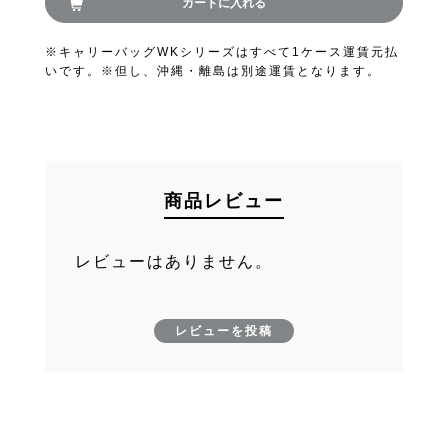
カートに入れる
FAND
お買い物を続ける
※キャリーバッグWKシリーズはすべて1ケース運賃元払
いです。※但し、沖縄・離島は別途運賃となります。
カートへ進む
商品レビュー
レビューはありません。
レビューを投稿