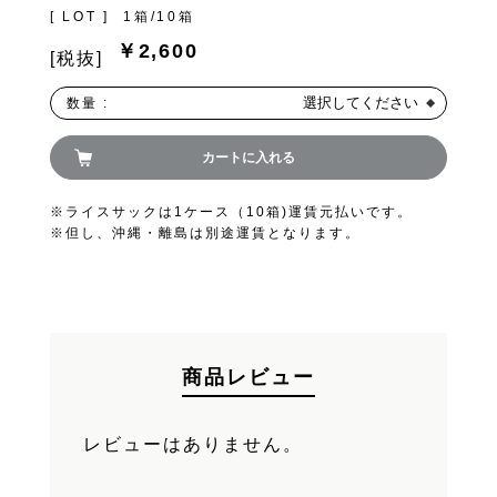
[ LOT ]
1箱/10箱
FAND
￥2,600
[税抜]
選択してください
数量 :
お買い物を続ける
カートに入れる
カートへ進む
※ライスサックは1ケース（10箱)運賃元払いです。
※但し、沖縄・離島は別途運賃となります。
商品レビュー
レビューはありません。