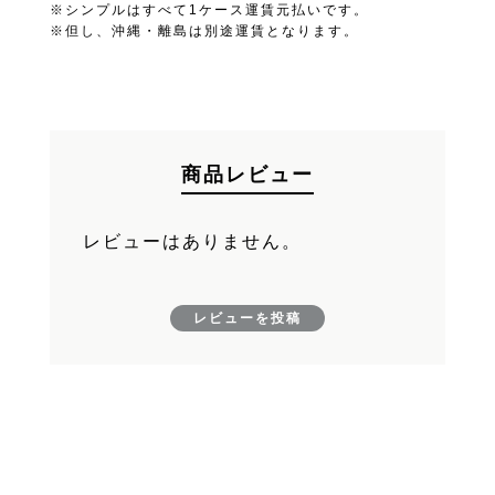
※シンプルはすべて1ケース運賃元払いです。
お買い物を続ける
※但し、沖縄・離島は別途運賃となります。
FAND
カートへ進む
商品レビュー
レビューはありません。
レビューを投稿