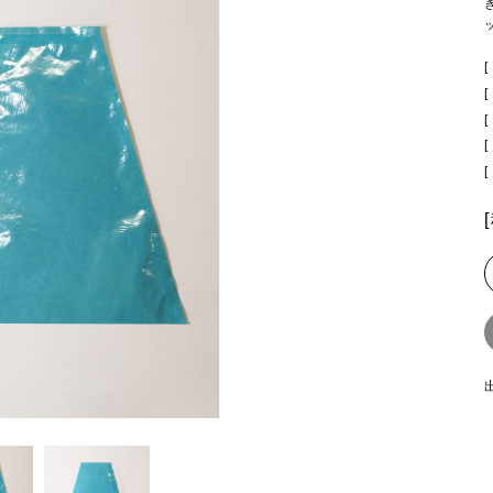
.
授粉資材
農業資材
[
[