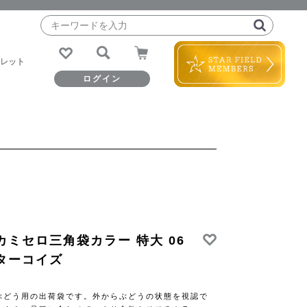
レット
ログイン
RECOMEND
RECOMEND
RECOMEND
カミセロ三角袋カラー 特大 06
MOIST モイスト
FANDE ファンデ
VIVANT ヴィヴァ
ターコイズ
ン
ぶどう用の出荷袋です。外からぶどうの状態を視認で