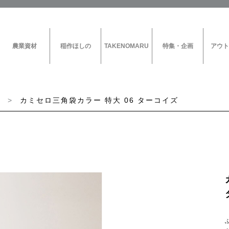
農業資材
稲作ほしの
TAKENOMARU
特集・企画
アウト
カミセロ三角袋カラー 特大 06 ターコイズ
花資材
農業資材
CAMPAIGN
ラッピングペーパー
ぶどう果実袋
TAKENOMARU
特集・企画
リボン
ぶどう傘
稲作ほしの
キャリーバッグ
その他の果実袋
HOSHINO SET UP!
ボックス
もも果実袋
ベース
りんご果実袋
カード／木目用紙／名札
三角袋
ブラックスターシリーズ
出荷袋
ホワイトスターシリーズ
梱包資材