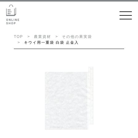
TOP
農業資材
その他の果実袋
キウイ用一重袋 白袋 止金入