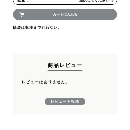
選択してください
数量 :
FANDE ファンデ
VIVANT ヴィヴァ
M
お買い物を続ける
カートに入れる
ン
除袋は収穫まで行わない。
カートへ進む
商品レビュー
レビューはありません。
レビューを投稿